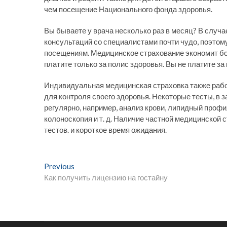
чем посещение Национального фонда здоровья.
Вы бываете у врача несколько раз в месяц? В случ
консультаций со специалистами почти чудо, поэтом
посещениям. Медицинское страхование экономит бо
платите только за полис здоровья. Вы не платите за
Индивидуальная медицинская страховка также рабо
для контроля своего здоровья. Некоторые тесты, в 
регулярно, например, анализ крови, липидный профил
колоноскопия и т. д. Наличие частной медицинской 
тестов. и короткое время ожидания.
Н
Previous
P
Как получить лицензию на гостайну
r
а
e
в
v
i
и
o