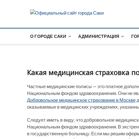
S
k
Офици
i
p
t
О ГОРОДЕ САКИ
АДМИНИСТРАЦИЯ
ГО
o
c
o
n
t
Какая медицинская страховка п
e
n
t
Частные медицинские полисы — это платное дополн
Национальным фондом здравоохранения. Они не явл
Добровольное медицинское страхование в Москве
д
оказываемые в медицинских учреждениях, указанн
Следует иметь в виду, что добровольное медицинск
Национальным фондом здравоохранения. В экстренн
в государственную больницу. Если мы решим офор