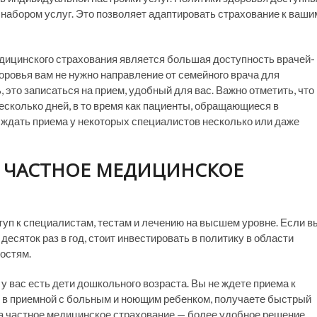
набором услуг. Это позволяет адаптировать страхование к ваши
цинского страхования является большая доступность врачей-
ровья вам не нужно направление от семейного врача для
 это записаться на прием, удобный для вас. Важно отметить, что
есколько дней, в то время как пациенты, обращающиеся в
ждать приема у некоторых специалистов несколько или даже
Ь ЧАСТНОЕ МЕДИЦИНСКОЕ
уп к специалистам, тестам и лечению на высшем уровне. Если в
есяток раз в год, стоит инвестировать в политику в области
остям.
у вас есть дети дошкольного возраста. Вы не ждете приема к
я в приемной с больным и ноющим ребенком, получаете быстрый
та частное медицинское страхование — более удобное решение,