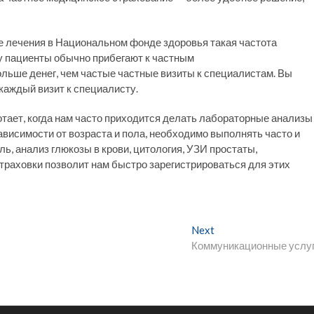
ае лечения в Национальном фонде здоровья такая частота
у пациенты обычно прибегают к частным
льше денег, чем частые частные визиты к специалистам. Вы
 каждый визит к специалисту.
тает, когда нам часто приходится делать лабораторные анализы
зависимости от возраста и пола, необходимо выполнять часто и
ь, анализ глюкозы в крови, цитология, УЗИ простаты,
страховки позволит нам быстро зарегистрироваться для этих
Next
N
Коммуникационные услу
e
x
t
p
o