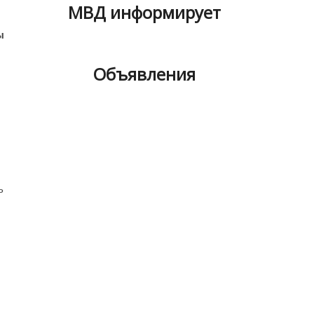
МВД информирует
ы
Объявления
ь