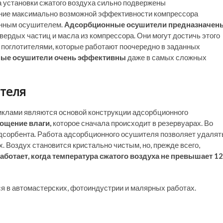
да установки сжатого воздуха сильно подвержены
ание максимально возможной эффективности компрессора
онным осушителем.
Адсорбционные осушители предназначен
 твердых частиц и масла из компрессора. Они могут достичь этого
 поглотителями, которые работают поочередно в заданных
ые осушители очень эффективны
даже в самых сложных
теля
клами являются основой конструкции адсорбционного
лощение влаги,
которое сначала происходит в резервуарах. Во
 адсорбента. Работа адсорбционного осушителя позволяет удалят
 Воздух становится кристально чистым, но, прежде всего,
отает, когда температура сжатого воздуха не превышает 12
 в автомастерских, фотоиндустрии и малярных работах.