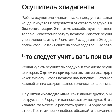
Осушитель хладагента
Работа осушителя хладагента, как следует из назва
конденсируется и отделяется от сжатого воздуха.
О
без конденсации
. Это также способствует повыше
тепла снижает температуру воздуха. Работой осуш
управления замкнутой системой хладагента. Это да
положительно влияющих на производственные затр
Что следует учитывать при вы
Решая купить осушитель воздуха, в том числе осуш
факторов.
Одним из критериев является стандарт
какой тип осушителя воздуха нам покупать. Затем 
каждый из них создает разное количество паров ма
Осушители холодильные
, как и любые другие, о
в окружающей среде и данном сжатом воздухе. Это 
хладагента может не работать должным образом или 
строя. Поэтому при их выборе обращайте внимание н