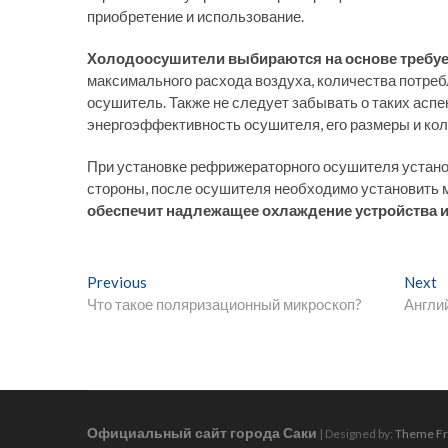
приобретение и использование.
Холодоосушители выбираются на основе требуе
максимального расхода воздуха, количества потреб
осушитель. Также не следует забывать о таких асп
энергоэффективность осушителя, его размеры и кол
При установке рефрижераторного осушителя установ
стороны, после осушителя необходимо установить
обеспечит надлежащее охлаждение устройства 
Н
Previous
P
Next
N
Что такое поляризационный микроскоп?
r
Англий
e
а
e
x
в
v
t
i
p
и
o
o
г
u
s
Официальный сайт города Саки
| Designed by:
Theme Fr
s
t
а