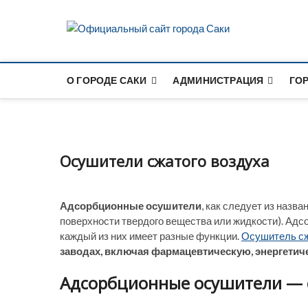
S
k
Офици
i
p
t
О ГОРОДЕ САКИ
АДМИНИСТРАЦИЯ
ГО
o
c
o
n
t
Осушители сжатого воздуха
e
n
t
Адсорбционные осушители
, как следует из назв
поверхности твердого вещества или жидкости). Ад
каждый из них имеет разные функции.
Осушитель сж
заводах, включая фармацевтическую, энергетич
Адсорбционные осушители — 