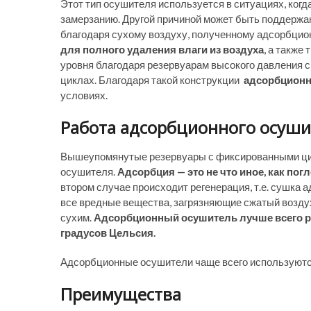
Этот тип осушителя используется в ситуациях, ког
замерзанию. Другой причиной может быть поддерж
благодаря сухому воздуху, полученному адсорбци
для полного удаления влаги из воздуха
, а также
уровня благодаря резервуарам высокого давления с
циклах. Благодаря такой конструкции
адсорбционн
условиях.
Работа адсорбционного осуши
Вышеупомянутые резервуары с фиксированными ци
осушителя.
Адсорбция — это не что иное, как пог
втором случае происходит регенерация, т.е. сушка
все вредные вещества, загрязняющие сжатый воздух.
сухим.
Адсорбционный осушитель лучше всего раб
градусов Цельсия.
Адсорбционные осушители чаще всего используются
Преимущества