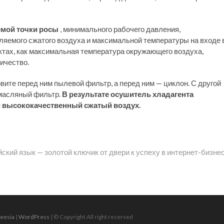
мой точки росы
, минимального рабочего давления,
ляемого сжатого воздуха и максимальной температуры на входе 
ектах, как максимальная температура окружающего воздуха,
ичество.
ите перед ним пылевой фильтр, а перед ним — циклон. С другой
 масляный фильтр.
В результате осушитель хладагента
и высококачественный сжатый воздух.
ский язык — золотой ключик от двери к успеху в интернет-бизне
eesia
|
WordPress
| © Copyright All right reserved