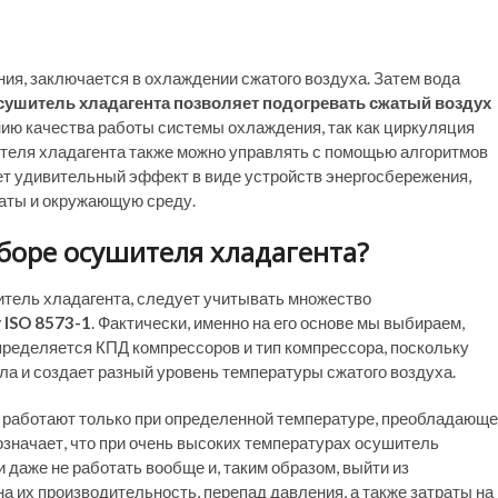
ния, заключается в охлаждении сжатого воздуха. Затем вода
сушитель хладагента позволяет подогревать сжатый воздух
нию качества работы системы охлаждения, так как циркуляция
ителя хладагента также можно управлять с помощью алгоритмов
ет удивительный эффект в виде устройств энергосбережения,
аты и окружающую среду.
боре осушителя хладагента?
итель хладагента, следует учитывать множество
 ISO 8573-1
. Фактически, именно на его основе мы выбираем,
определяется КПД компрессоров и тип компрессора, поскольку
сла и создает разный уровень температуры сжатого воздуха.
ни работают только при определенной температуре, преобладающ
означает, что при очень высоких температурах осушитель
даже не работать вообще и, таким образом, выйти из
а их производительность, перепад давления, а также затраты на