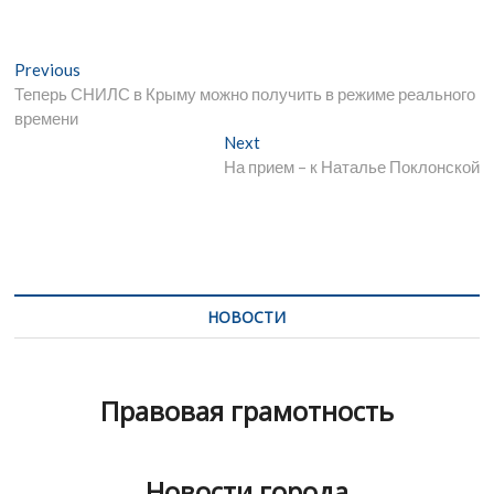
Н
Previous
P
Теперь СНИЛС в Крыму можно получить в режиме реального
r
а
времени
e
в
v
Next
N
i
На прием – к Наталье Поклонской
e
и
o
x
г
u
t
s
p
а
p
o
ц
o
s
и
s
t
НОВОСТИ
t
:
я
:
п
Правовая грамотность
о
з
Новости города