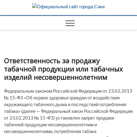
S
Офиц
k
i
сайт 
p
t
Саки
o
c
o
n
Ответственность за продажу
t
табачной продукции или табачных
e
изделий несовершеннолетним
n
t
Федеральным законом Российской Федерации от 23.02.2013
№ 15-ФЗ «Об охране здоровья граждан от воздействия
окружающего табачного дыма и последствий потребления
табака» (далее — Федеральный закон Российской Федерации
от 23.02.2013 № 15-ФЗ) установлен запрет продажи
табачной продукции несовершеннолетним и
несовершеннолетними, потребления табака