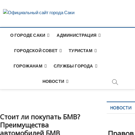
S
k
Официаль
i
p
сайт город
t
О ГОРОДЕ САКИ
АДМИНИСТРАЦИЯ
o
Саки
c
o
ГОРОДСКОЙ СОВЕТ
ТУРИСТАМ
n
t
ГОРОЖАНАМ
СЛУЖБЫ ГОРОДА
e
n
НОВОСТИ
t
НОВОСТИ
Стоит ли покупать БМВ?
Преимущества
автомобилей БМВ
Правов