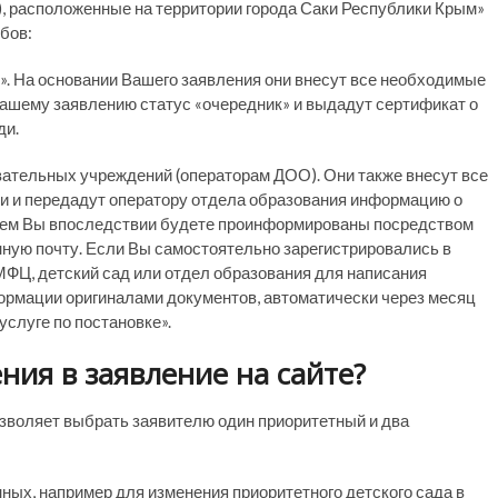
, расположенные на территории города Саки Республики Крым»
бов:
. На основании Вашего заявления они внесут все необходимые
Вашему заявлению статус «очередник» и выдадут сертификат о
ди.
ательных учреждений (операторам ДОО). Они также внесут все
и и передадут оператору отдела образования информацию о
 чем Вы впоследствии будете проинформированы посредством
ную почту. Если Вы самостоятельно зарегистрировались в
в МФЦ, детский сад или отдел образования для написания
ормации оригиналами документов, автоматически через месяц
услуге по постановке».
ния в заявление на сайте?
зволяет выбрать заявителю один приоритетный и два
ых, например для изменения приоритетного детского сада в