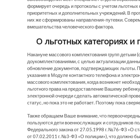
формирует очередь и протоколы с учетом льготных 
приоритетных и дополнительных учреждений. В прот
них же сформированы направления-путевки. Совре
вмешательства человеческого фактора.
О льготных категориях и 
Накануне массового комплектования групп детьми (
доукомплектованиями, с целью актуализации данны
обновление документов, подтверждающих льготы. 
указания в Модуле контактного телефона и электро
массового комплектования, когда возникнет необх
льготного права на предоставление Вашему ребенку
электронной очереди сделать автоматической пров
статус, но пока это не работает. Поэтому пока свер
Также обращаем Ваше внимание, что первоочередн
пользуются дети военнослужащих и сотрудников пол
Федерального закона от 27.05.1998 г. №76-ФЗ «О ст
от 07.02.2011 г. №3-ФЗ «О полиции»), что должно б