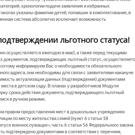
категорий, хронологии подачи заявления и избранных
околах указаны фамилии детей, попавших в комплектование, в
менная система абсолютно исключает возможность
подтверждении льготного статуса!
оно осуществляется ежегодно в мае), а также перед текущими
х документов, подтверждающих льготный статус, осуществляет
Поэтому информируем Вас о необходимости обязательного
нного адреса, они необходимы для связи с заявителями накануне
одимость актуализации данных (подтверждения) документами
 места в детском саду. В планах у разработчиков Модуля
ерку срока действия документа, подтверждающего льготный
яемся в ручном режиме.
ым правом предоставления мест в дошкольных учреждениях
иции по месту жительства семей (пункт 6 статьи 18
атусе военнослужащих», часть 6 статьи 56 Федерального закона
ыть подтверждено документами в соответствии с перечнем,