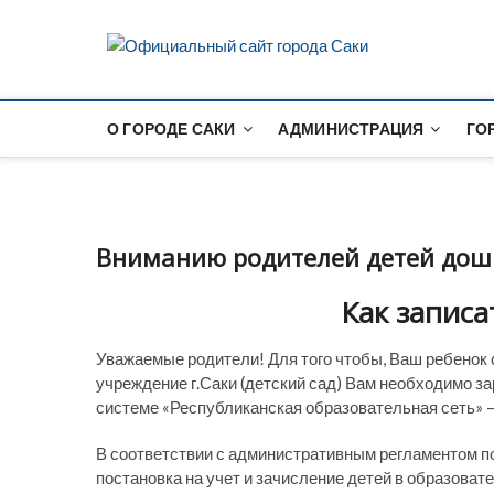
S
k
Офици
i
p
t
О ГОРОДЕ САКИ
АДМИНИСТРАЦИЯ
ГО
o
c
o
n
t
Вниманию родителей детей дошк
e
n
Как записа
t
Уважаемые родители! Для того чтобы, Ваш ребенок
учреждение г.Саки (детский сад) Вам необходимо 
системе «Республиканская образовательная сеть» 
В соответствии с административным регламентом п
постановка на учет и зачисление детей в образов