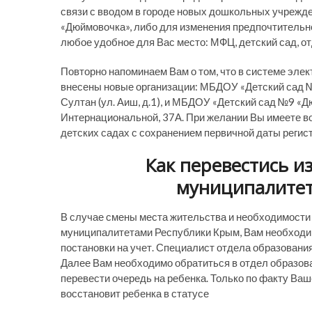
связи с вводом в городе новых дошкольных учреж
«Дюймовочка», либо для изменения предпочтительно
любое удобное для Вас место: МФЦ, детский сад, о
Повторно напоминаем Вам о том, что в системе эл
внесены новые организации: МБДОУ «Детский сад №
Султан (ул. Аиш, д.1), и МБДОУ «Детский сад №9 «
Интернациональной, 37А. При желании Вы имеете в
детских садах с сохранением первичной даты регис
Как перевестись и
муниципалитет
В случае смены места жительства и необходимости
муниципалитетами Республики Крым, Вам необходим
постановки на учет. Специалист отдела образовани
Далее Вам необходимо обратиться в отдел образова
перевести очередь на ребенка. Только по факту В
восстановит ребенка в статусе