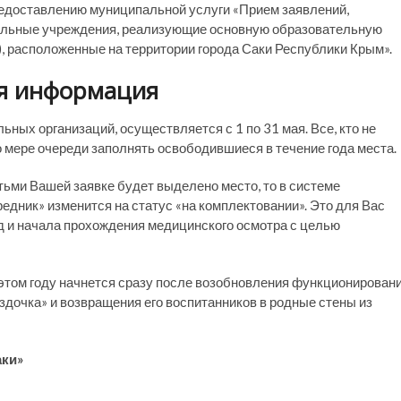
едоставлению муниципальной услуги «Прием заявлений,
ательные учреждения, реализующие основную образовательную
, расположенные на территории города Саки Республики Крым».
я информация
ых организаций, осуществляется с 1 по 31 мая. Все, кто не
о мере очереди заполнять освободившиеся в течение года места.
тьми Вашей заявке будет выделено место, то в системе
едник» изменится на статус «на комплектовании». Это для Вас
д и начала прохождения медицинского осмотра с целью
этом году начнется сразу после возобновления функционирован
дочка» и возвращения его воспитанников в родные стены из
аки»