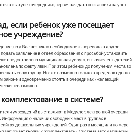
тся в статусе «очередник», первичная дата постановки на учет
ад, если ребенок уже посещает
ное учреждение?
ние, но у Вас возникла необходимость перевода в другое
подать заявление в отдел образования с просьбой установить
уже предоставлена муниципальная услуга, он зачислен в детский
ановлена по факту явки. При этом ребенок до получения места во
сещать свою группу. Но это возможно только в пределах одного
ом районе и одновременно стоять в очереди как «желающий
ически невозможно.
 комплектование в системе?
дители учреждений выставляют в Модуле электронной очереди
. Информация о наличии свободных мест в группах в
сайтах дошкольных учреждений. Один раз в месяц или по мере
я запускает кнопку «укомплектовать». Система автоматически